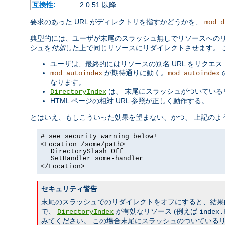
互換性:
2.0.51 以降
要求のあった URL がディレクトリを指すかどうかを、
mod_d
典型的には、ユーザが末尾のスラッシュ無しでリソースへのリ
シュを
付加
した上で同じリソースにリダイレクトさせます。 
ユーザは、最終的にはリソースの別名 URL をリクエ
が期待通りに動く。
mod_autoindex
mod_autoindex
なります。
は、 末尾にスラッシュがついている
DirectoryIndex
HTML ページの相対 URL 参照が正しく動作する。
とはいえ、もしこういった効果を望まない、かつ、 上記のよ
# see security warning below!
<Location /some/path>
DirectorySlash Off
SetHandler some-handler
</Location>
セキュリティ警告
末尾のスラッシュでのリダイレクトをオフにすると、結果
で、
が有効なリソース (例えば
DirectoryIndex
index.
みてください。 この場合末尾にスラッシュのついている