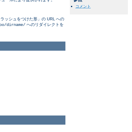
コメント
ッシュをつけた形」の URL への
へのリダイレクトを
oo/dirname/