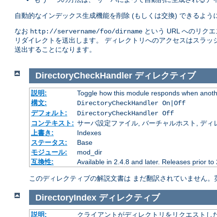
自動的なインデックス生成機能を削除 (もしくは交換) できるよ
なお
という URL へのリク
http://servername/foo/dirname
リダイレクトを送出します。 ディレクトリへのアクセスはスラッ
送出することになります。
DirectoryCheckHandler
ディレクティブ
説明:
Toggle how this module responds when anothe
構文:
DirectoryCheckHandler On|Off
デフォルト:
DirectoryCheckHandler Off
コンテキスト:
サーバ設定ファイル, バーチャルホスト, ディレクトリ
上書き:
Indexes
ステータス:
Base
モジュール:
mod_dir
互換性:
Available in 2.4.8 and later. Releases prior to
このディレクティブの解説文書は まだ翻訳されていません。
DirectoryIndex
ディレクティブ
説明:
クライアントがディレクトリをリクエストした