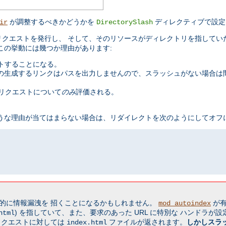
が調整するべきかどうかを
ディレクティブで設定
ir
DirectorySlash
クエストを発行し、 そして、そのリソースがディレクトリを指してい
この挙動には幾つか理由があります:
ストすることになる。
の生成するリンクはパスを出力しませんので、スラッシュがない場合は間
リクエストについて
のみ
評価される。
うな理由が当てはまらない場合は、リダイレクトを次のようにしてオフに
的に情報漏洩を 招くことになるかもしれません。
が有
mod_autoindex
) を指していて、また、要求のあった URL に特別な ハンドラが
html
リクエストに対しては
ファイルが返されます。
しかしスラ
index.html