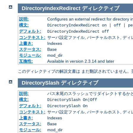
DirectoryIndexRedirect
ディレクティブ
説明:
Configures an external redirect for directory 
構文:
DirectoryIndexRedirect on | off | p
デフォルト:
DirectoryIndexRedirect off
コンテキスト:
サーバ設定ファイル, バーチャルホスト, ディレクトリ
上書き:
Indexes
ステータス:
Base
モジュール:
mod_dir
互換性:
Available in version 2.3.14 and later
このディレクティブの解説文書は まだ翻訳されていません。
DirectorySlash
ディレクティブ
説明:
パス末尾のスラッシュでリダイレクトするか
構文:
DirectorySlash On|Off
デフォルト:
DirectorySlash On
コンテキスト:
サーバ設定ファイル, バーチャルホスト, ディレクトリ
上書き:
Indexes
ステータス:
Base
モジュール:
mod_dir