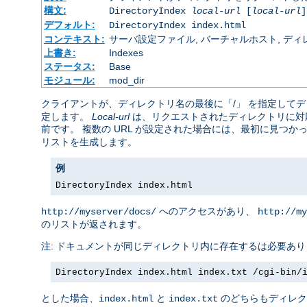
構文:
DirectoryIndex
local-url
[
local-url
]
デフォルト:
DirectoryIndex index.html
コンテキスト:
サーバ設定ファイル, バーチャルホスト, ディレクトリ
上書き:
Indexes
ステータス:
Base
モジュール:
mod_dir
クライアントが、ディレクトリ名の最後に「/」 を指定して
定します。
Local-url
は、リクエストされたディレクトリに対応
前です。 複数の URL が設定された場合には、最初に見つか
リストを生成します。
例
DirectoryIndex index.html
へのアクセスがあり、
http://myserver/docs/
http://my
のリストが返されます。
注: ドキュメントが同じディレクトリ内に存在するは必要あ
DirectoryIndex index.html index.txt /cgi-bin/
とした場合、
と
のどちらもディレク
index.html
index.txt