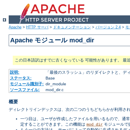
Apache
>
HTTP サーバ
>
ドキュメンテーション
>
バージョン 2.4
>
モ
Apache モジュール mod_dir
この日本語訳はすでに古くなっている 可能性があります。 最
説明:
「最後のスラッシュ」のリダイレクトと、ディ
ステータス:
Base
モジュール識別子:
dir_module
ソースファイル:
mod_dir.c
概要
ディレクトリインデックスは、次の二つのうちどちらかが利用され
一つ目は、ユーザが作成したファイルを用いるもので、通
定することができます。この機能は
モジュールで
mod_dir
もう一つの方法は、 サーバによって自動的に生成されるデ