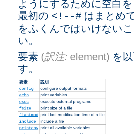
ようにするために空白を
最初の
はまとめ
<!--#
をふくんではいけないこ
い。
要素
(
訳注:
element)
を以
す。
要素
説明
configure output formats
config
print variables
echo
execute external programs
exec
print size of a file
fsize
print last modification time of a file
flastmod
include a file
include
print all available variables
printenv