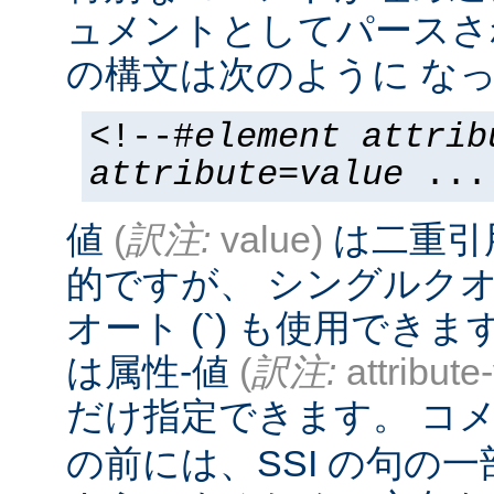
ュメントとしてパースさ
の構文は次のように なっ
<!--#
element
attrib
attribute
=
value
...
値
(
訳注:
value)
は二重引
的ですが、 シングルクオー
オート (`) も使用でき
は属性-値
(
訳注:
attribute
だけ指定できます。 コメ
の前には、SSI の句の