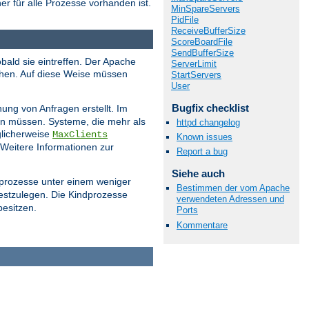
er für alle Prozesse vorhanden ist.
MinSpareServers
PidFile
ReceiveBufferSize
ScoreBoardFile
SendBufferSize
bald sie eintreffen. Der Apache
ServerLimit
ehen. Auf diese Weise müssen
StartServers
User
Bugfix checklist
ung von Anfragen erstellt. Im
ern müssen. Systeme, die mehr als
httpd changelog
licherweise
MaxClients
Known issues
 Weitere Informationen zur
Report a bug
Siehe auch
dprozesse unter einem weniger
Bestimmen der vom Apache
estzulegen. Die Kindprozesse
verwendeten Adressen und
besitzen.
Ports
Kommentare