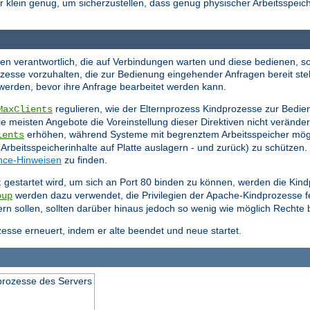
er klein genug, um sicherzustellen, dass genug physischer Arbeitsspeich
sen verantwortlich, die auf Verbindungen warten und diese bedienen, so
zesse vorzuhalten, die zur Bedienung eingehender Anfragen bereit st
 werden, bevor ihre Anfrage bearbeitet werden kann.
regulieren, wie der Elternprozess Kindprozesse zur Bedien
MaxClients
ie meisten Angebote die Voreinstellung dieser Direktiven nicht veränd
erhöhen, während Systeme mit begrenztem Arbeitsspeicher mög
ients
rbeitsspeicherinhalte auf Platte auslagern - und zurück) zu schützen.
nce-Hinweisen
zu finden.
gestartet wird, um sich an Port 80 binden zu können, werden die Kin
t
werden dazu verwendet, die Privilegien der Apache-Kindprozesse f
oup
efern sollen, sollten darüber hinaus jedoch so wenig wie möglich Rechte 
esse erneuert, indem er alte beendet und neue startet.
prozesse des Servers