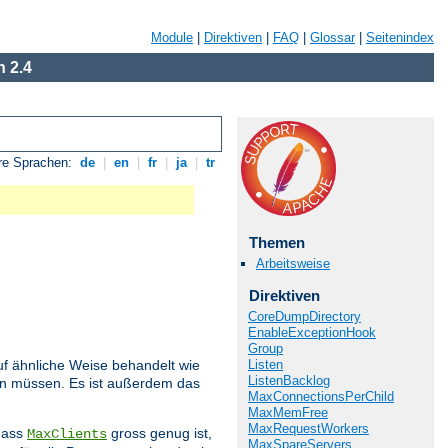
Module
|
Direktiven
|
FAQ
|
Glossar
|
Seitenindex
 2.4
re Sprachen:
de
|
en
|
fr
|
ja
|
tr
Themen
Arbeitsweise
Direktiven
CoreDumpDirectory
EnableExceptionHook
Group
Listen
f ähnliche Weise behandelt wie
ListenBacklog
den müssen. Es ist außerdem das
MaxConnectionsPerChild
MaxMemFree
MaxRequestWorkers
 dass
gross genug ist,
MaxClients
MaxSpareServers