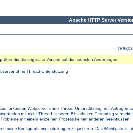
Apache HTTP Server Version
Verfügba
e prüfen Sie die englische Version auf die neuesten Änderungen.
ebserver ohne Thread-Unterstützung
raus forkenden Webserver ohne Thread-Unterstützung, der Anfragen au
litätsgründen mit nicht-Thread-sicheren Bibliotheken Threading vermei
s Probleme mit einem einzelnen Prozess keinen anderen beeinflussen.
st, seine Konfigurationseinstellungen zu justieren. Das Wichtigste ist,