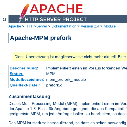
Apache
>
HTTP-Server
>
Dokumentation
>
Version 2.4
>
Module
Apache-MPM prefork
Diese Übersetzung ist möglicherweise nicht mehr aktuell. Bitt
Beschreibung:
Implementiert einen im Voraus forkenden W
Status:
MPM
Modulbezeichner:
mpm_prefork_module
Quelltext-Datei:
prefork.c
Zusammenfassung
Dieses Multi-Processing-Modul (MPM) implementiert einen im Vo
der Apache 1.3. Es ist für Angebote geeignet, die aus Kompatibi
geeignetste MPM, um jede Anfrage isoliert zu bearbeiten, so das
Das MPM ist stark selbstregulierend, so dass es selten notwendig i