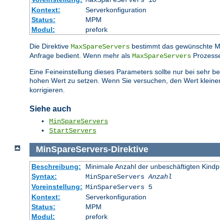
MaxSpareServers 10
Kontext:
Serverkonfiguration
Status:
MPM
Modul:
prefork
Die Direktive
bestimmt das gewünschte 
MaxSpareServers
Anfrage bedient. Wenn mehr als
Prozesse
MaxSpareServers
Eine Feineinstellung dieses Parameters sollte nur bei sehr 
hohen Wert zu setzen. Wenn Sie versuchen, den Wert kleiner
korrigieren.
Siehe auch
MinSpareServers
StartServers
MinSpareServers
-
Direktive
Beschreibung:
Minimale Anzahl der unbeschäftigten Kind
Syntax:
MinSpareServers
Anzahl
Voreinstellung:
MinSpareServers 5
Kontext:
Serverkonfiguration
Status:
MPM
Modul:
prefork