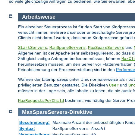
so viele gleichzeitige Anfragen zu bedienen, wie Sie erwarten, ab
Arbeitsweise
Ein einzelner Steuerprozess ist für den Start von Kindprozes
versucht immer, mehrere
freie
oder unbeschäftigte Serverpro
Clients nicht darauf warten, dass neue Kindprozesse geforkt
,
,
und
StartServers
MinSpareServers
MaxSpareServers
Allgemeinen ist der Apache sehr selbstregulierend, so dass d
256 gleichzeitige Anfragen bedienen müssen, können
MaxCl
heruntersetzen müssen, um den Server vor Flatterverhalten (A
Feinabstimmung der Prozesserstellung sind in den
Performa
Währen der Elternprozess unter Unix normalerweise als
roo
privilegierten Benutzer gestartet. Die Direktiven
und
User
Gr
müssen in der Lage sein, alle Inhalte zu lesen, die sie ausli
bestimmt, wie häufig der Server Proz
MaxRequestsPerChild
MaxSpareServers
-
Direktive
Beschreibung:
Maximale Anzahl der unbeschäftigten Kind
Syntax:
MaxSpareServers
Anzahl
Voreinstellung: