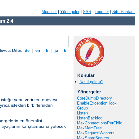
Modüller
|
Yönergeler
|
SSS
|
Terimler
|
Site Haritası
m 2.4
evcut Diller:
de
|
en
|
fr
|
ja
|
tr
Konular
Nasıl çalışır?
Yönergeler
CoreDumpDirectory
 isteğe yanıt verirken ebeveyn
EnableExceptionHook
ıca istekleri birbirlerinden
Group
Listen
ListenBacklog
ergelerin en önemlisi
MaxConnectionsPerChild
htiyaçlarını karşılamasına yetecek
MaxMemFree
MaxRequestWorkers
MaxSpareServers