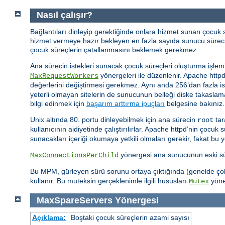
Nasıl çalışır?
Bağlantıları dinleyip gerektiğinde onlara hizmet sunan çocuk
hizmet vermeye hazır bekleyen en fazla sayıda sunucu sürec
çocuk süreçlerin çatallanmasını beklemek gerekmez.
Ana sürecin istekleri sunacak çocuk süreçleri oluşturma işlemi
yönergeleri ile düzenlenir. Apache http
MaxRequestWorkers
değerlerini değiştirmesi gerekmez. Aynı anda 256’dan fazla i
yeterli olmayan sitelerin de sunucunun belleği diske takaslama
bilgi edinmek için
başarım arttırma ipuçları
belgesine bakınız.
Unix altında 80. portu dinleyebilmek için ana sürecin
tar
root
kullanıcının aidiyetinde çalıştırılırlar. Apache httpd’nin çocuk 
sunacakları içeriği okumaya yetkili olmaları gerekir, fakat bu 
yönergesi ana sunucunun eski süre
MaxConnectionsPerChild
Bu MPM, gürleyen sürü sorunu ortaya çıktığında (genelde çok s
kullanır. Bu muteksin gerçeklenimle ilgili hususları
yöner
Mutex
MaxSpareServers
Yönergesi
Açıklama:
Boştaki çocuk süreçlerin azami sayısı