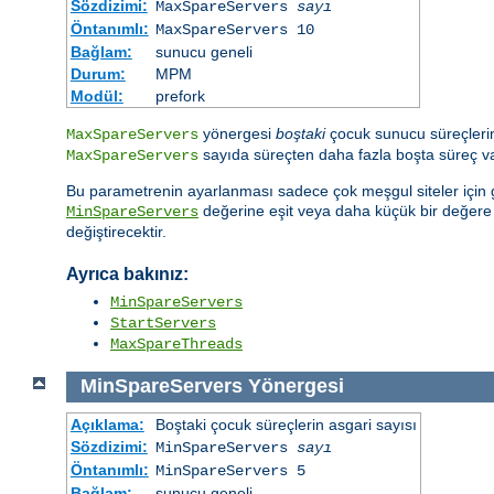
Sözdizimi:
MaxSpareServers
sayı
Öntanımlı:
MaxSpareServers 10
Bağlam:
sunucu geneli
Durum:
MPM
Modül:
prefork
yönergesi
boştaki
çocuk sunucu süreçlerini
MaxSpareServers
sayıda süreçten daha fazla boşta süreç var
MaxSpareServers
Bu parametrenin ayarlanması sadece çok meşgul siteler için ge
değerine eşit veya daha küçük bir değer
MinSpareServers
değiştirecektir.
Ayrıca bakınız:
MinSpareServers
StartServers
MaxSpareThreads
MinSpareServers
Yönergesi
Açıklama:
Boştaki çocuk süreçlerin asgari sayısı
Sözdizimi:
MinSpareServers
sayı
Öntanımlı:
MinSpareServers 5
Bağlam:
sunucu geneli