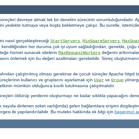
 süreçleri devreye almak tek bir denetim sürecinin sorumluluğundadır. A
ini
yedekte tutmaya
veya boşta bekletmeye çalışır. Bu suretle, istemciler
ni nasıl gerçekleştireceği
,
,
StartServers
MinSpareServers
MaxSpa
d kendiliğinden her duruma çok iyi uyum sağladığından, genelde, çoğu s
steğe hizmet sunacak sitelerin
değerini arttırmaları
MaxRequestWorkers
sını önlemek için bu değeri azaltmaları gerekebilir. Süreç oluşturmanın 
afından çalıştırılmış olması gerekirse de çocuk süreçler Apache httpd ta
süreçlerinin kullanıcı ve gruplarını ayarlamak için
ve
yönergel
User
Group
yetkinin mümkün olduğunca kısıtlı tutulmasına çalışılmalıdır.
çleri öldürüp yenilerini oluşturmayı ne kadar sıklıkla yapacağını denet
ayıda dinlenen soket varlığında) gelen bağlantılara erişimi dizgileşti
gesi ile yapılandırılabilir. Bu muteks hakkında ek bilgi için
başarımın ar