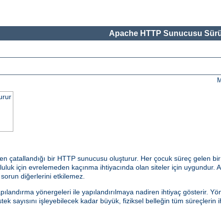
Apache HTTP Sunucusu Sürü
M
urur
en çatallandığı bir HTTP sunucusu oluşturur. Her çocuk süreç gelen bir
uk için evrelemeden kaçınma ihtiyacında olan siteler için uygundur. Ayr
r sorun diğerlerini etkilemez.
andırma yönergeleri ile yapılandırılmaya nadiren ihtiyaç gösterir. Yön
k sayısını işleyebilecek kadar büyük, fiziksel belleğin tüm süreçlerin i