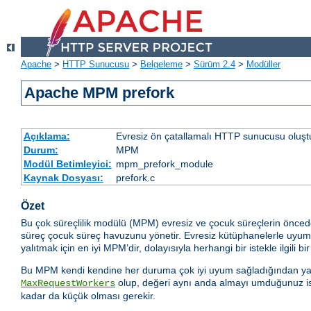
Apache
>
HTTP Sunucusu
>
Belgeleme
>
Sürüm 2.4
>
Modüller
Apache MPM prefork
Açıklama:
Evresiz ön çatallamalı HTTP sunucusu oluşt
Durum:
MPM
Modül Betimleyici:
mpm_prefork_module
Kaynak Dosyası:
prefork.c
Özet
Bu çok süreçlilik modülü (MPM) evresiz ve çocuk süreçlerin önced
süreç çocuk süreç havuzunu yönetir. Evresiz kütüphanelerle uyumlul
yalıtmak için en iyi MPM’dir, dolayısıyla herhangi bir istekle ilgili bi
Bu MPM kendi kendine her duruma çok iyi uyum sağladığından yapıl
olup, değeri aynı anda almayı umduğunuz iste
MaxRequestWorkers
kadar da küçük olması gerekir.