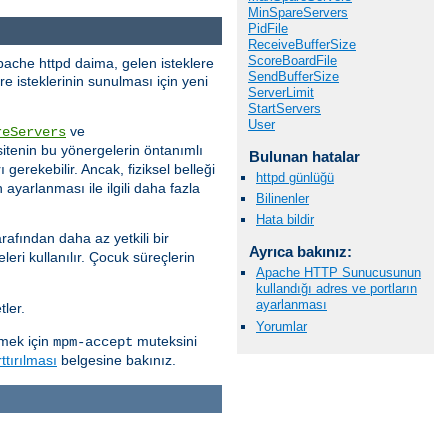
MinSpareServers
PidFile
ReceiveBufferSize
ScoreBoardFile
pache httpd daima, gelen isteklere
SendBufferSize
e isteklerinin sunulması için yeni
ServerLimit
StartServers
User
ve
reServers
itenin bu yönergelerin öntanımlı
Bulunan hatalar
 gerekebilir. Ancak, fiziksel belleği
httpd günlüğü
ayarlanması ile ilgili daha fazla
Bilinenler
Hata bildir
rafından daha az yetkili bir
Ayrıca bakınız:
eri kullanılır. Çocuk süreçlerin
Apache HTTP Sunucusunun
kullandığı adres ve portların
ayarlanması
ler.
Yorumlar
rmek için
muteksini
mpm-accept
ttırılması
belgesine bakınız.