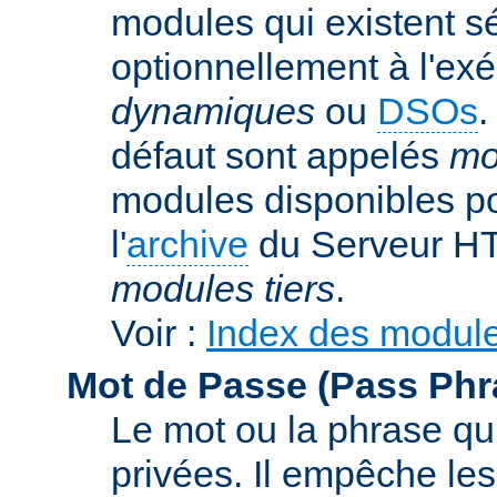
modules qui existent s
optionnellement à l'ex
dynamiques
ou
DSOs
.
défaut sont appelés
mo
modules disponibles po
l'
archive
du Serveur HT
modules tiers
.
Voir :
Index des modul
Mot de Passe (Pass Phr
Le mot ou la phrase qui
privées. Il empêche les