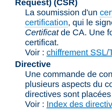
Request)
(CSR)
La soumission d'un
cer
certification
, qui le sig
Certificat
de CA. Une foi
certificat.
Voir :
chiffrement SSL
Directive
Une commande de confi
plusieurs aspects du c
directives sont placée
Voir :
Index des directi