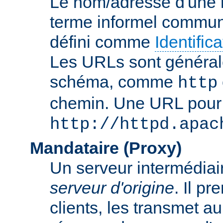
Le nom/adresse d'une res
terme informel commun
défini comme
Identifi
Les URLs sont général
schéma, comme
http
chemin. Une URL pour c
http://httpd.apac
Mandataire (Proxy)
Un serveur intermédiaire
serveur d'origine
. Il p
clients, les transmet au