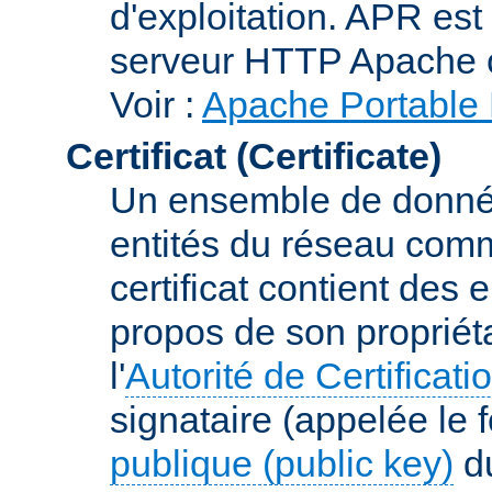
d'exploitation. APR es
serveur HTTP Apache 
Voir :
Apache Portable 
Certificat (Certificate)
Un ensemble de donnée
entités du réseau comm
certificat contient des
propos de son propriéta
l'
Autorité de Certificati
signataire (appelée le 
publique (public key)
du