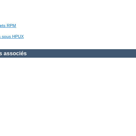
uets RPM
es sous HPUX
s associés