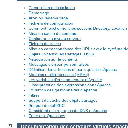
Compilation et installation
Démarrage
Arrêt ou redémarrage
Fichiers de configuration
Comment fonctionnent les sections Directory, Location 
Mise en cache du contenu
Configuration niveau serveur
Fichiers de traces
Mise en correspondance des URLs avec le système de 
Objets Dynamiques Partagés (DSO)
Négociation sur le contenu
Messages d'erreur personnalisés
Définition des adresses et ports qu'utilise Apache
Modules multi-processus (MPMs)
Les variables d'environnement d'Apache
L'interprétation des expressions dans Apache
Utilisation des gestionnaires d'Apache
Filtres
Support du cache des objets partagés
Support de suEXEC
Considérations à propos de DNS et Apache
Foire aux Questions
Documentation des serveurs virtuels Apac