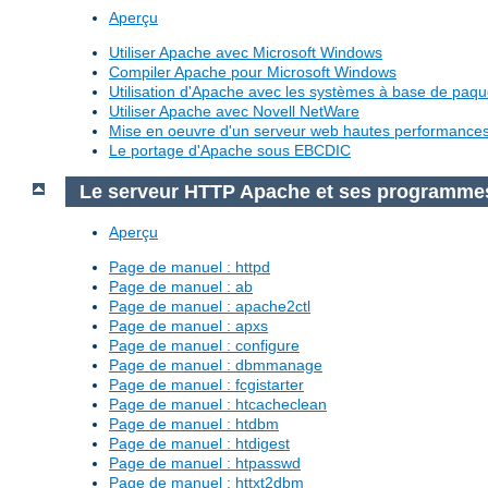
Aperçu
Utiliser Apache avec Microsoft Windows
Compiler Apache pour Microsoft Windows
Utilisation d'Apache avec les systèmes à base de paq
Utiliser Apache avec Novell NetWare
Mise en oeuvre d'un serveur web hautes performanc
Le portage d'Apache sous EBCDIC
Le serveur HTTP Apache et ses programme
Aperçu
Page de manuel : httpd
Page de manuel : ab
Page de manuel : apache2ctl
Page de manuel : apxs
Page de manuel : configure
Page de manuel : dbmmanage
Page de manuel : fcgistarter
Page de manuel : htcacheclean
Page de manuel : htdbm
Page de manuel : htdigest
Page de manuel : htpasswd
Page de manuel : httxt2dbm