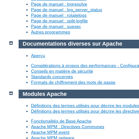
Page de manuel : logresolve
Page de manuel : log_server_status
Page de manuel : rotatelogs
Page de manuel : split-logfile
Page de manuel : suexec
Autres programmes
Documentations diverses sur Apache
Aperçu
Considérations à propos des performances - Configura
Conseils en matière de sécurité
Standards concernés
Formats de chiffrement des mots de passe
Modules Apache
Définitions des termes utilisés pour décrire les modul
Définitions des termes utilisés pour décrire les directi
Fonctionalités de Base Apache
Apache MPM : Directives Communes
Apache MPM event
Apache MPM netware