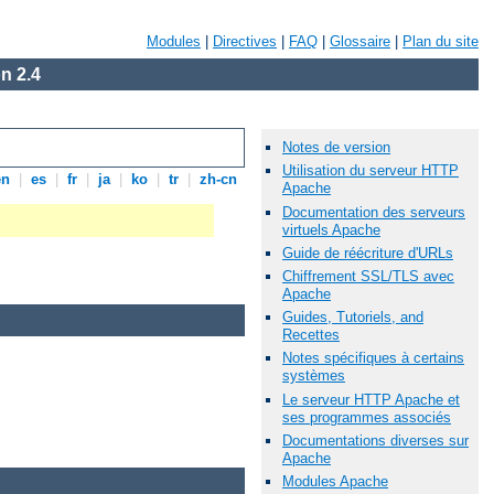
Modules
|
Directives
|
FAQ
|
Glossaire
|
Plan du site
n 2.4
Notes de version
Utilisation du serveur HTTP
en
|
es
|
fr
|
ja
|
ko
|
tr
|
zh-cn
Apache
Documentation des serveurs
virtuels Apache
Guide de réécriture d'URLs
Chiffrement SSL/TLS avec
Apache
Guides, Tutoriels, and
Recettes
Notes spécifiques à certains
systèmes
Le serveur HTTP Apache et
ses programmes associés
Documentations diverses sur
Apache
Modules Apache