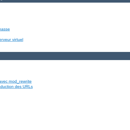
 masse
rveur virtuel
s avec mod_rewrite
traduction des URLs