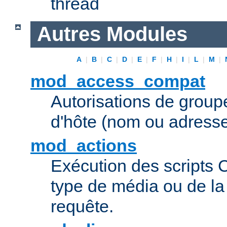
thread
Autres Modules
A
|
B
|
C
|
D
|
E
|
F
|
H
|
I
|
L
|
M
|
mod_access_compat
Autorisations de grou
d'hôte (nom ou adresse
mod_actions
Exécution des scripts 
type de média ou de l
requête.